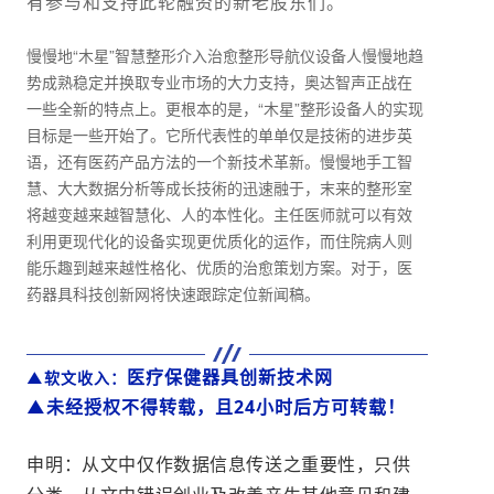
有参与和支持此轮融资的新老股东们。
慢慢地“木星”智慧整形介入治愈整形导航仪设备人慢慢地趋
势成熟稳定并换取专业市场的大力支持，奥达智声正战在
一些全新的特点上。更根本的是，“木星”整形设备人的实现
目标是一些开始了。它所代表性的单单仅是技術的进步英
语，还有医药产品方法的一个新技术革新。慢慢地手工智
慧、大大数据分析等成长技術的迅速融于，末来的整形室
将越变越来越智慧化、人的本性化。主任医师就可以有效
利用更现代化的设备实现更优质化的运作，而住院病人则
能乐趣到越来越性格化、优质的治愈策划方案。对于，医
药器具科技创新网将快速跟踪定位新闻稿。
医疗保健器具创新技术网
▲软文收入：
▲未经授权不得转载，且24小时后方可转载！
申明：从文中仅作数据信息传送之重要性，只供