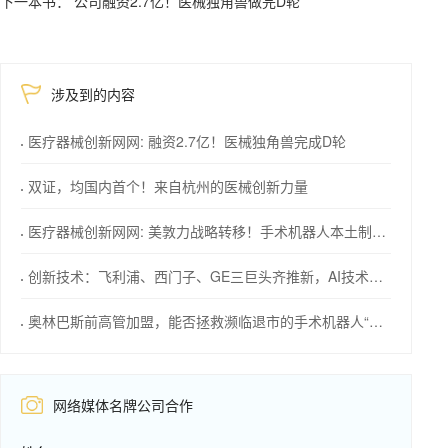
下一本书： 公司融资2.7亿！医械独角兽做完D轮
涉及到的内容
医疗器械创新网网: 融资2.7亿！医械独角兽完成D轮
双证，均国内首个！来自杭州的医械创新力量
医疗器械创新网网: 美敦力战略转移！手术机器人本土制造计划
创新技术：飞利浦、西门子、GE三巨头齐推新，AI技术成焦点！
奥林巴斯前高管加盟，能否拯救濒临退市的手术机器人“独角兽”？
网络媒体名牌公司合作