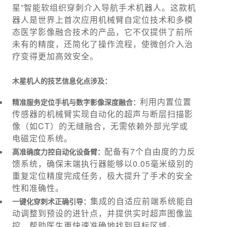
星”智能软组织穿刺介入导航手术机器人。这款机
器人是世界上首次应用机械臂自定位技术和多模
态医学影像融合技术的产品，它不仅提供了前所
未有的精度，还简化了操作流程，使微创介入治
疗变得更加高效安全。
木星机人的技艺信息化点涉及：
利用内置位置
精准服务定位手机与数字影像深度融合：
传感器的机械臂实现自动化的超声与断层扫描影
像（如CT）的无缝融合，无需依赖外部光学或
电磁定位系统。
配备有7个自由度的力反
高准确度力控自动化设备臂：
馈系统，确保末端执行器能够以0.05毫米级别的
重复定位精度完成任务，极大提升了手术的安全
性和准确性。
集成的自适应前端系统能自
一键化穿刺术正确引导：
动调整到预设的进针点，并提供实时超声图像监
控，帮助医生更快速准确地找到目标区域。